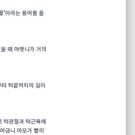
합’
이라는 용어를 들
었을 때 아랫니가 거의
래부터 턱끝까지의 길이
로 턱관절과 턱근육에
 어금니 마모가 빨리