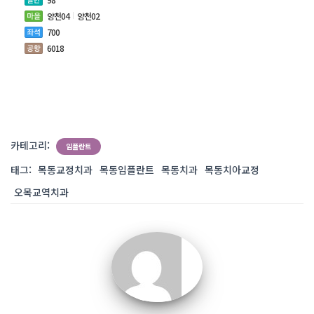
양천04
양천02
700
6018
카테고리:
임플란트
태그:
목동교정치과
목동임플란트
목동치과
목동치아교정
오목교역치과