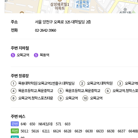
주소
서울 양천구 오목로 325 대학빌딩 2층
전화
02-2642-3960
주변 지하철
오목교역
목동역
주변 정류장
목동대학학원/오목교역1번출구.대학빌딩
오목교역.대학학원
오목교역
목운초등학교.목운중학교
목운초등학교.목운중학교
오목교역.청학스
오목교역.청학스포츠타운
오목교역
오목교역
주변 버스
640
650
N64(심야)
571
603
5012
5616
6211
6624
6628
6629
6630
6633
6638
6637
6640B
98