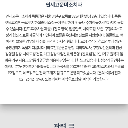
연세고운미소치과
연세고운미소치과 목동점은 서울 양천구 오목로 325 대학빌딩 2층에 있습니다. 목동·
오목교역 인근으로 지하철과 버스 접근이 편리하며, 건물 내 주차장을 2시간까지 이용할
수 있습니다(진료 후 주차권 제공). [진료 영역] 임플란트, 치아교정, 보존·구강외과·교
정과 협진 진료를 제공하며 자연치아 보존을 우선하는 진료를 지향합니다. 임플란트: 뼈
이식이 필요한 경우와 재수술·재식립까지 진행합니다. 교정: 성장기 청소년부터 성인·
중장년까지 폭넓게 다룹니다. [의료진] 문원규 원장: 치의학박사, 구강악안면외과 전공.
김영원 원장: 치아교정 전공, 대표원장 책임진료제 운영. [진료 환경] 1인 1기구 원칙과 일
회용 기구 사용, 고압증기 멸균을 적용해 감염 관리에 힘쓰고 있습니다. 성장기 골연령 분
석 장비(뷰노 본에이지)를 활용합니다. [공신력] 2002년 개원한 고운미소치과 네트워크
1호점으로, 네트워크는 전국 17개 지점 규모로 운영되고 있습니다. [문의·예약] 전화
02-2642-3960 또는 네이버 예약으로 상담·예약이 가능합니다.
관련 글