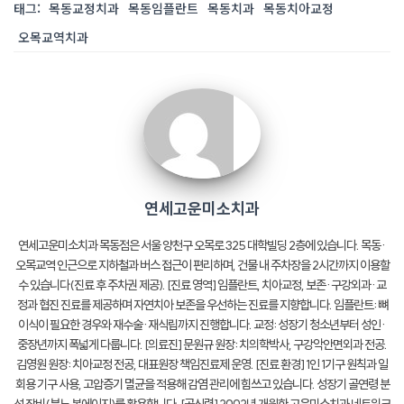
태그:
목동교정치과
목동임플란트
목동치과
목동치아교정
오목교역치과
연세고운미소치과
연세고운미소치과 목동점은 서울 양천구 오목로 325 대학빌딩 2층에 있습니다. 목동·
오목교역 인근으로 지하철과 버스 접근이 편리하며, 건물 내 주차장을 2시간까지 이용할
수 있습니다(진료 후 주차권 제공). [진료 영역] 임플란트, 치아교정, 보존·구강외과·교
정과 협진 진료를 제공하며 자연치아 보존을 우선하는 진료를 지향합니다. 임플란트: 뼈
이식이 필요한 경우와 재수술·재식립까지 진행합니다. 교정: 성장기 청소년부터 성인·
중장년까지 폭넓게 다룹니다. [의료진] 문원규 원장: 치의학박사, 구강악안면외과 전공.
김영원 원장: 치아교정 전공, 대표원장 책임진료제 운영. [진료 환경] 1인 1기구 원칙과 일
회용 기구 사용, 고압증기 멸균을 적용해 감염 관리에 힘쓰고 있습니다. 성장기 골연령 분
석 장비(뷰노 본에이지)를 활용합니다. [공신력] 2002년 개원한 고운미소치과 네트워크