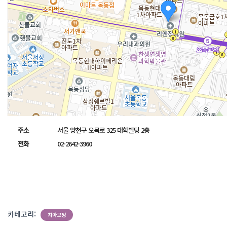
주소
서울 양천구 오목로 325 대학빌딩 2층
전화
02-2642-3960
카테고리:
치아교정