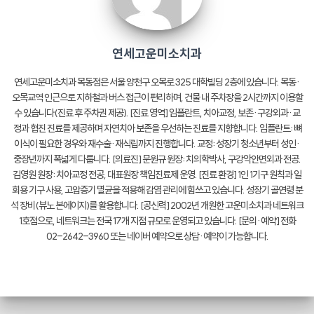
연세고운미소치과
연세고운미소치과 목동점은 서울 양천구 오목로 325 대학빌딩 2층에 있습니다. 목동·
오목교역 인근으로 지하철과 버스 접근이 편리하며, 건물 내 주차장을 2시간까지 이용할
수 있습니다(진료 후 주차권 제공). [진료 영역] 임플란트, 치아교정, 보존·구강외과·교
정과 협진 진료를 제공하며 자연치아 보존을 우선하는 진료를 지향합니다. 임플란트: 뼈
이식이 필요한 경우와 재수술·재식립까지 진행합니다. 교정: 성장기 청소년부터 성인·
중장년까지 폭넓게 다룹니다. [의료진] 문원규 원장: 치의학박사, 구강악안면외과 전공.
김영원 원장: 치아교정 전공, 대표원장 책임진료제 운영. [진료 환경] 1인 1기구 원칙과 일
회용 기구 사용, 고압증기 멸균을 적용해 감염 관리에 힘쓰고 있습니다. 성장기 골연령 분
석 장비(뷰노 본에이지)를 활용합니다. [공신력] 2002년 개원한 고운미소치과 네트워크
1호점으로, 네트워크는 전국 17개 지점 규모로 운영되고 있습니다. [문의·예약] 전화
02-2642-3960 또는 네이버 예약으로 상담·예약이 가능합니다.