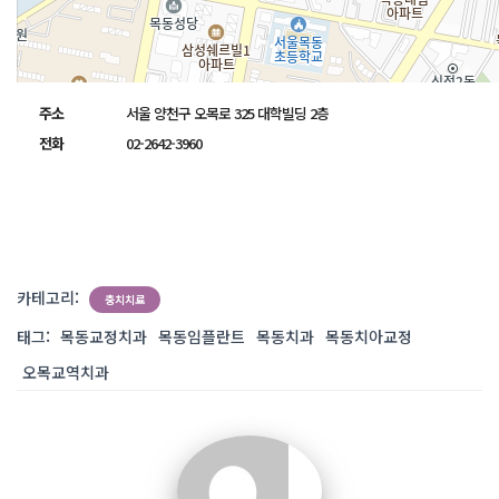
주소
서울 양천구 오목로 325 대학빌딩 2층
전화
02-2642-3960
카테고리:
충치치료
태그:
목동교정치과
목동임플란트
목동치과
목동치아교정
오목교역치과