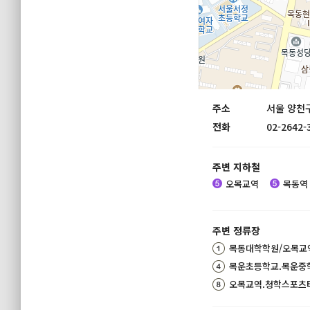
주소
서울 양천구
전화
02-2642-
주변 지하철
오목교역
목동역
주변 정류장
목동대학학원/오목교
목운초등학교.목운중
오목교역.청학스포츠