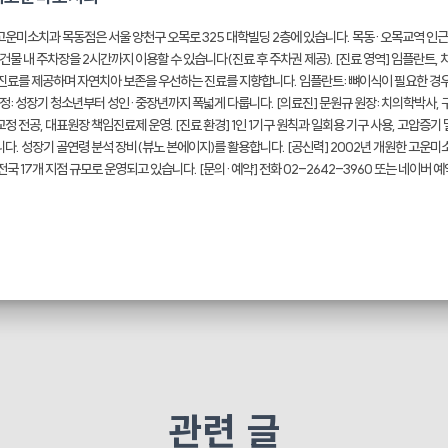
운미소치과 목동점은 서울 양천구 오목로 325 대학빌딩 2층에 있습니다. 목동·오목교역 인
 건물 내 주차장을 2시간까지 이용할 수 있습니다(진료 후 주차권 제공). [진료 영역] 임플란트
진료를 제공하며 자연치아 보존을 우선하는 진료를 지향합니다. 임플란트: 뼈이식이 필요한 
교정: 성장기 청소년부터 성인·중장년까지 폭넓게 다룹니다. [의료진] 문원규 원장: 치의학박사,
정 전공, 대표원장 책임진료제 운영. [진료 환경] 1인 1기구 원칙과 일회용 기구 사용, 고압증
다. 성장기 골연령 분석 장비(뷰노 본에이지)를 활용합니다. [공신력] 2002년 개원한 고운미
전국 17개 지점 규모로 운영되고 있습니다. [문의·예약] 전화 02-2642-3960 또는 네이버
관련 글