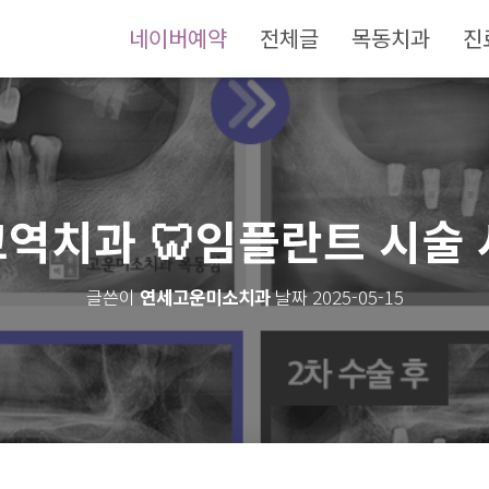
네이버예약
전체글
목동치과
진
역치과 🦷임플란트 시술 
연세고운미소치과
2025-05-15
글쓴이
날짜