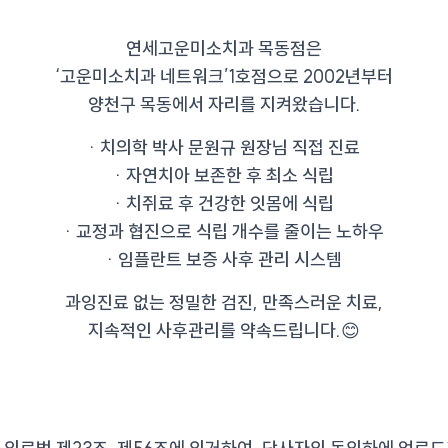
연세고운미소치과 목동점은
‘고운미소치과 네트워크’1호점으로 2002년부터
양천구 목동에서 자리를 지켜왔습니다.
· 치의학 박사 문원규 원장님 직접 진료
· 자연치아 보존한 후 최소 식립
· 치쥐료 후 건강한 잇몸에 식립
· 교정과 협진으로 식립 개수를 줄이는 노하우
· 임플란트 보증 사후 관리 시스템
과잉진료 없는 정밀한 검진, 만족스러운 치료,
지속적인 사후관리를 약속드립니다.😊
역치과 오목교역치과 오목교역치과 오목교역치과 오목교역
목교역치과