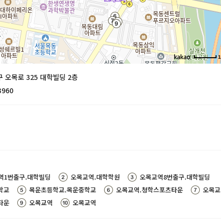
 오목로 325 대학빌딩 2층
3960
역1번출구.대학빌딩
오목교역.대학학원
오목교역8번출구.대학빌딩
학교
목운초등학교.목운중학교
오목교역.청학스포츠타운
오목교
타운
오목교역
오목교역