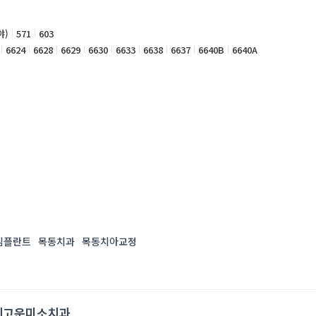
야)
571
603
6624
6628
6629
6630
6633
6638
6637
6640B
6640A
임플란트
목동치과
목동치아교정
세고운미소치과