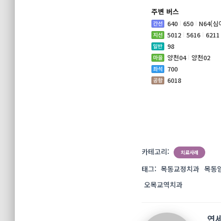
주변 버스
640
650
N64(심
5012
5616
6211
98
양천04
양천02
700
6018
카테고리:
치료사례
태그:
목동교정치과
목동
오목교역치과
연