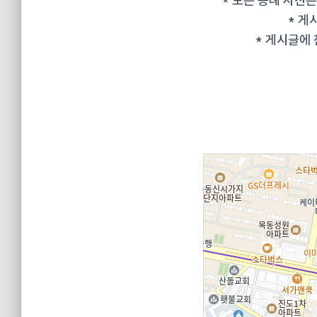
* 모든 증례 사진
* 게
* 게시글에