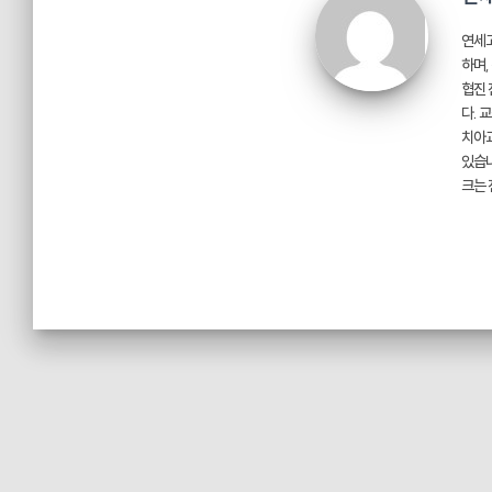
연세고
하며,
협진 
다. 
치아교
있습니
크는 