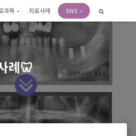
료과목
치료사례
SNS
사례🦷