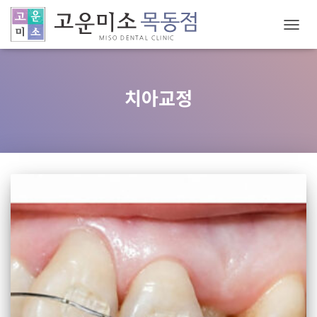
내
비
게
치아교정
이
션
토
글