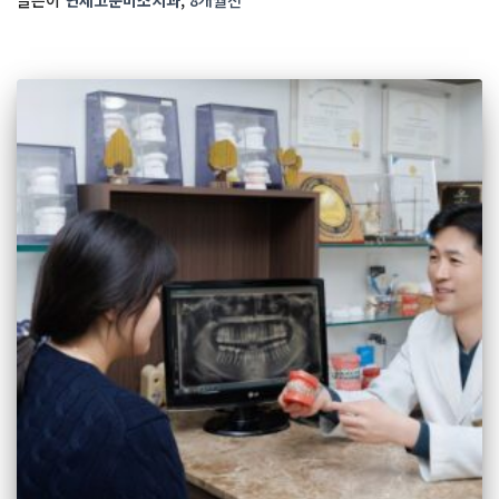
글쓴이
연세고운미소치과
,
8개월
전