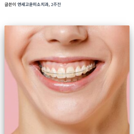
글쓴이
연세고운미소치과
,
2주
전