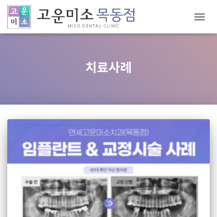
내
비
게
치료사례
이
션
토
글