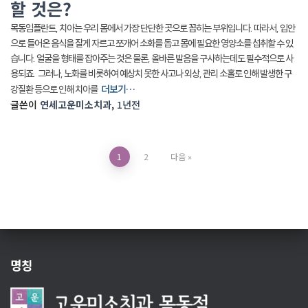
할 것은?
목동임플란트, 치아는 우리 몸에서 가장 단단한 곳으로 꼽히는 부위입니다. 따라서, 입안
으로 들어온 음식을 잘게 자르고 쪼개어 소화를 돕고 몸에 필요한 영양소를 섭취할 수 있
습니다. 얼굴을 형태를 잡아주는 것은 물론, 올바른 발음을 구사하는데도 필수적으로 사
용되죠. ​ 그러나, 노화를 비롯하여 예상치 못한 사고나 외상, 관리 소홀로 인해 발생한 구
더보기…
강질환 등으로 인해 치아를
글쓴이
연세고운미소치과
,
1년
전
글
1
2
다음
페
이
지
명칭
매