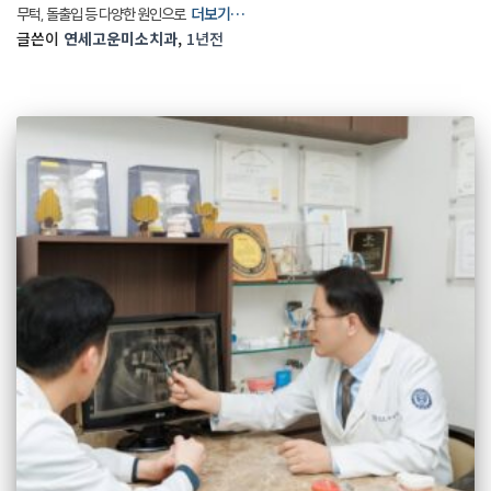
더보기…
무턱, 돌출입 등 다양한 원인으로
글쓴이
연세고운미소치과
,
1년
전