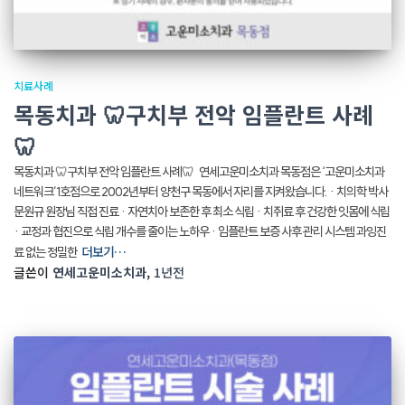
치료사례
목동치과 🦷구치부 전악 임플란트 사례
🦷
목동치과 🦷구치부 전악 임플란트 사례🦷 연세고운미소치과 목동점은 ‘고운미소치과
네트워크’1호점으로 2002년부터 양천구 목동에서 자리를 지켜왔습니다. · 치의학 박사
문원규 원장님 직접 진료 · 자연치아 보존한 후 최소 식립 · 치쥐료 후 건강한 잇몸에 식립
· 교정과 협진으로 식립 개수를 줄이는 노하우 · 임플란트 보증 사후 관리 시스템 과잉진
더보기…
료 없는 정밀한
글쓴이
연세고운미소치과
,
1년
전