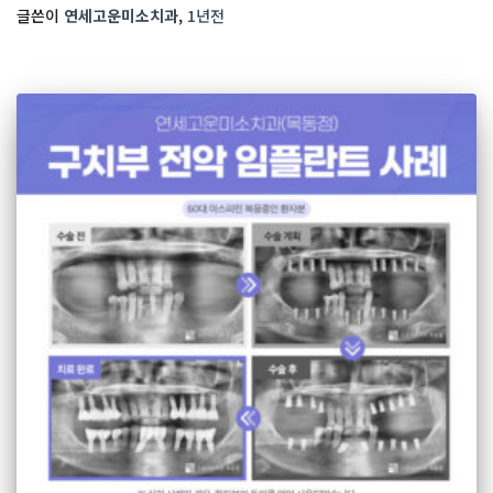
글쓴이
연세고운미소치과
,
1년
전