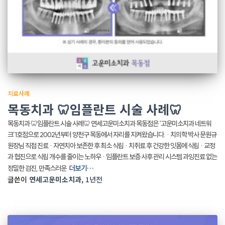
치료사례
목동치과 🦷임플란트 시술 사례🦷
목동치과 🦷임플란트 시술 사례🦷 연세고운미소치과 목동점은 ‘고운미소치과 네트워
크’1호점으로 2002년부터 양천구 목동에서 자리를 지켜왔습니다. · 치의학 박사 문원규
원장님 직접 진료 · 자연치아 보존한 후 최소 식립 · 치쥐료 후 건강한 잇몸에 식립 · 교정
과 협진으로 식립 개수를 줄이는 노하우 · 임플란트 보증 사후 관리 시스템 과잉진료 없는
더보기…
정밀한 검진, 만족스러운
글쓴이
연세고운미소치과
,
1년
전