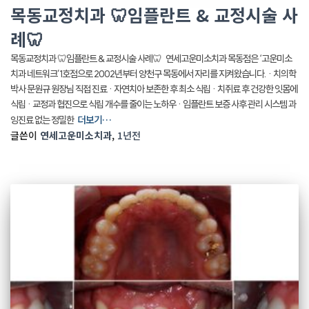
목동교정치과 🦷임플란트 & 교정시술 사
례🦷
목동교정치과 🦷임플란트 & 교정시술 사례🦷 연세고운미소치과 목동점은 ‘고운미소
치과 네트워크’1호점으로 2002년부터 양천구 목동에서 자리를 지켜왔습니다. · 치의학
박사 문원규 원장님 직접 진료 · 자연치아 보존한 후 최소 식립 · 치쥐료 후 건강한 잇몸에
식립 · 교정과 협진으로 식립 개수를 줄이는 노하우 · 임플란트 보증 사후 관리 시스템 과
더보기…
잉진료 없는 정밀한
글쓴이
연세고운미소치과
,
1년
전